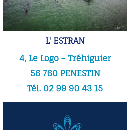
L' ESTRAN
4, Le Logo – Tréhiguier
56 760 PENESTIN
Tél. 02 99 90 43 15